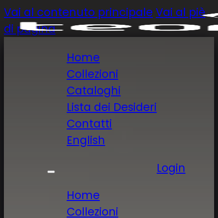
Vai al contenuto principale
Vai al piè
di pagina
Home
Collezioni
Cataloghi
Lista dei Desideri
Contatti
English
Login
Home
Collezioni