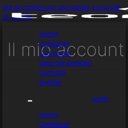
Vai al contenuto principale
Vai al piè
di pagina
Home
Il mio account
Collezioni
Cataloghi
Lista dei Desideri
Contatti
English
Login
Home
Collezioni