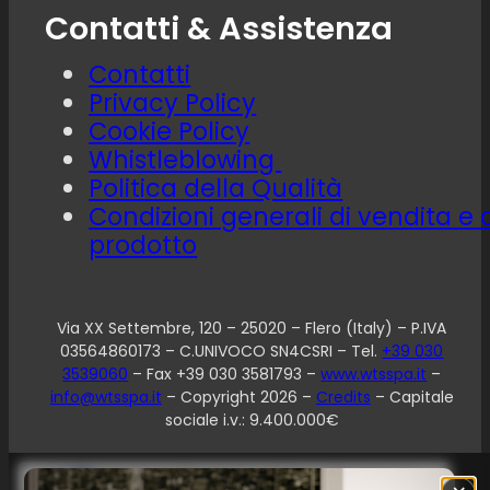
Contatti & Assistenza
Contatti
Privacy Policy
Cookie Policy
Whistleblowing
Politica della Qualità
Condizioni generali di vendita e 
prodotto
Via XX Settembre, 120 – 25020 – Flero (Italy) – P.IVA
03564860173 – C.UNIVOCO SN4CSRI – Tel.
+39 030
3539060
– Fax +39 030 3581793 –
www.wtsspa.it
–
info@wtsspa.it
– Copyright 2026 –
Credits
– Capitale
sociale i.v.: 9.400.000€
Le tue preferenze relative alla privacy