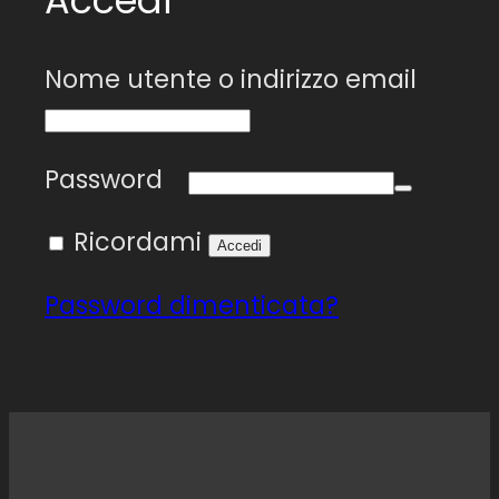
Accedi
Richi
Nome utente o indirizzo email
Richiesto
Password
Ricordami
Accedi
Password dimenticata?