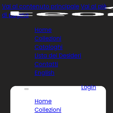
Vai al contenuto principale
Vai al piè
di pagina
Home
Collezioni
Cataloghi
Lista dei Desideri
Contatti
English
Login
Home
Collezioni