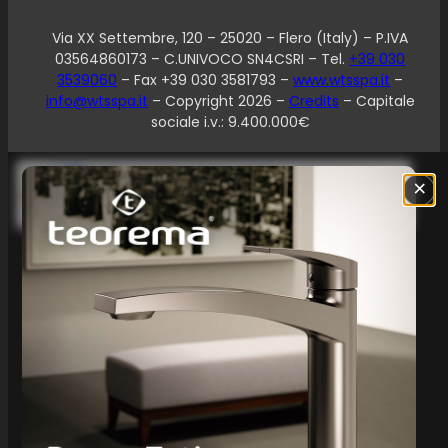
Via XX Settembre, 120 – 25020 – Flero (Italy) – P.IVA
03564860173 – C.UNIVOCO SN4CSRI – Tel.
+39 030
3539060
– Fax +39 030 3581793 –
www.wtsspa.it
–
info@wtsspa.it
– Copyright 2026 –
Credits
– Capitale
sociale i.v.: 9.400.000€
Le tue preferenze relative alla privacy
×
Informativa sulla raccolta