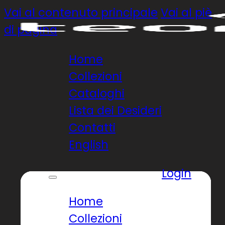
Vai al contenuto principale
Vai al piè
di pagina
Home
Collezioni
Cataloghi
Lista dei Desideri
Contatti
English
Login
Home
Collezioni