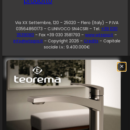
prodotto
Via XX Settembre, 120 – 25020 – Flero (Italy) – P.IVA
03564860173 – C.UNIVOCO SN4CSRI – Tel.
+39 030
3539060
– Fax +39 030 3581793 –
www.wtsspa.it
–
info@wtsspa.it
– Copyright 2026 –
Credits
– Capitale
sociale i.v.: 9.400.000€
Le tue preferenze relative alla privacy
×
Informativa sulla raccolta