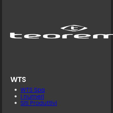
WTS
WTS Spa
I numeri
Siti Produttivi