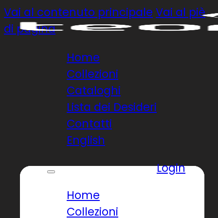
Vai al contenuto principale
Vai al piè
di pagina
Home
Collezioni
Cataloghi
Lista dei Desideri
Contatti
English
Login
Home
Collezioni