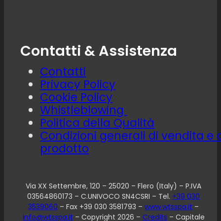
Contatti & Assistenza
Contatti
Privacy Policy
Cookie Policy
Whistleblowing
Politica della Qualità
Condizioni generali di vendita e 
prodotto
Via XX Settembre, 120 – 25020 – Flero (Italy) – P.IVA
03564860173 – C.UNIVOCO SN4CSRI – Tel.
+39 030
3539060
– Fax +39 030 3581793 –
www.wtsspa.it
–
info@wtsspa.it
– Copyright 2026 –
Credits
– Capitale