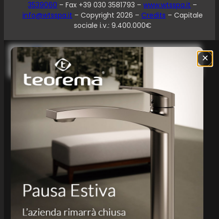
3539060
– Fax +39 030 3581793 –
www.wtsspa.it
–
info@wtsspa.it
– Copyright 2026 –
Credits
– Capitale
sociale i.v.: 9.400.000€
Le tue preferenze relative alla privacy
×
Informativa sulla raccolta