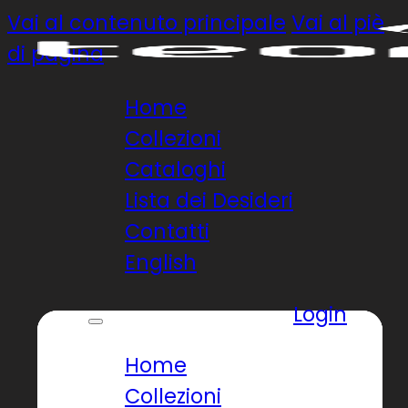
Vai al contenuto principale
Vai al piè
di pagina
Home
Collezioni
Cataloghi
Lista dei Desideri
Contatti
English
Login
Home
Collezioni