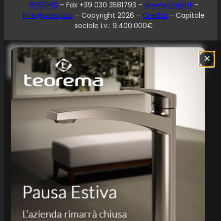
3539060
– Fax +39 030 3581793 –
www.wtsspa.it
–
info@wtsspa.it
– Copyright 2026 –
Credits
– Capitale
sociale i.v.: 9.400.000€
Le tue preferenze relative alla privacy
×
Informativa sulla raccolta