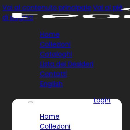
Vai al contenuto principale
Vai al piè
di pagina
Home
Collezioni
Cataloghi
Lista dei Desideri
Contatti
English
Login
Home
Collezioni