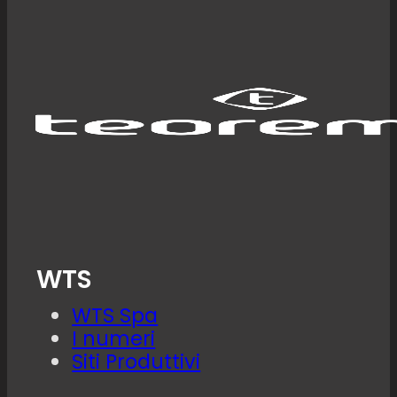
WTS
WTS Spa
I numeri
Siti Produttivi