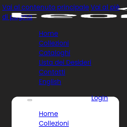
Vai al contenuto principale
Vai al piè
di pagina
Home
Collezioni
Cataloghi
Lista dei Desideri
Contatti
English
Login
Home
Collezioni