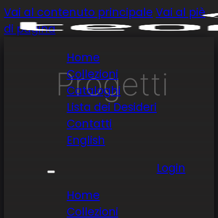
Vai al contenuto principale
Vai al piè
di pagina
Home
Progetti
Collezioni
Cataloghi
Lista dei Desideri
Contatti
English
Login
Home
Collezioni