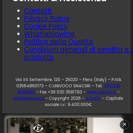
Contatti
Privacy Policy
Cookie Policy
Whistleblowing
Politica della Qualità
Condizioni generali di vendita e 
prodotto
Via XX Settembre, 120 – 25020 – Flero (Italy) – P.IVA
03564860173 – C.UNIVOCO SN4CSRI – Tel.
+39 030
3539060
– Fax +39 030 3581793 –
www.wtsspa.it
–
info@wtsspa.it
– Copyright 2026 –
Credits
– Capitale
sociale i.v.: 9.400.000€
Le tue preferenze relative alla privacy
×
Informativa sulla raccolta