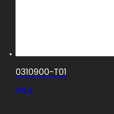
0310900-T01
0,00
€
Leggi tutto