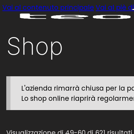
Vai al contenuto principale
Vai al piè 
Shop
L'azienda rimarrà chiusa per la p
Lo shop online riaprirà regolarmen
Visualizzazione di 49-60 di 621 risultati